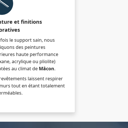
nture et finitions
oratives
fois le support sain, nous
iquons des peintures
rieures haute performance
oxane, acrylique ou pliolite)
tées au climat de
Mâcon
.
revêtements laissent respirer
murs tout en étant totalement
erméables.