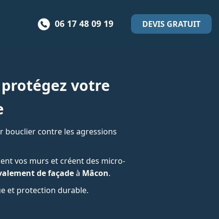
06 17 48 09 19
DEVIS GRATUIT
 protégez votre
e
r bouclier contre les agressions
ssent vos murs et créent des micro-
valement de façade
à
Mâcon
.
e et protection durable.